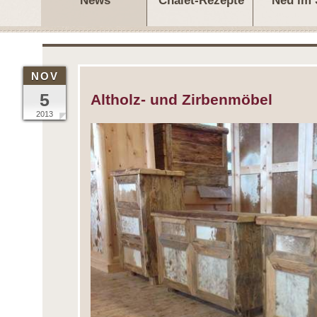
News
Chalet-Rezepte
Neu im
NOV
5
Altholz- und Zirbenmöbel
2013