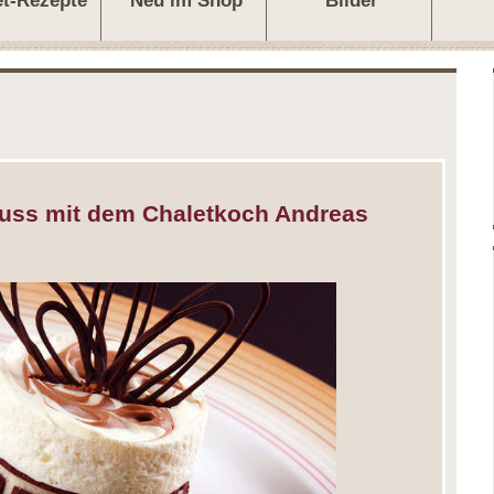
et-Rezepte
Neu im Shop
Bilder
uss mit dem Chaletkoch Andreas