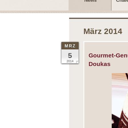
News
Chal
März 2014
MRZ
5
Gourmet-Gen
2014
Doukas