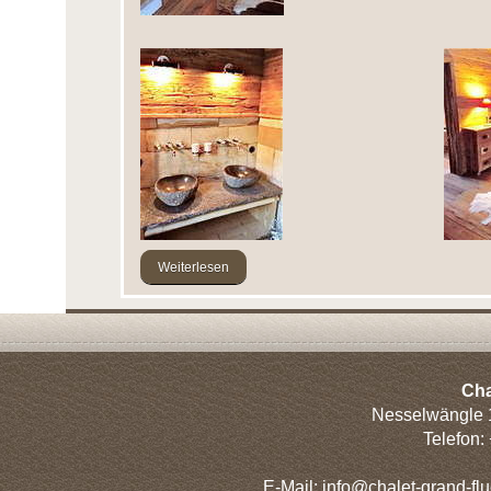
Weiterlesen
Cha
Nesselwängle 
Telefon:
E-Mail: info@chalet-grand-flu