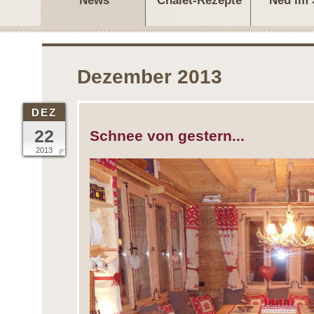
News
Chalet-Rezepte
Neu im
Dezember 2013
DEZ
22
Schnee von gestern...
2013