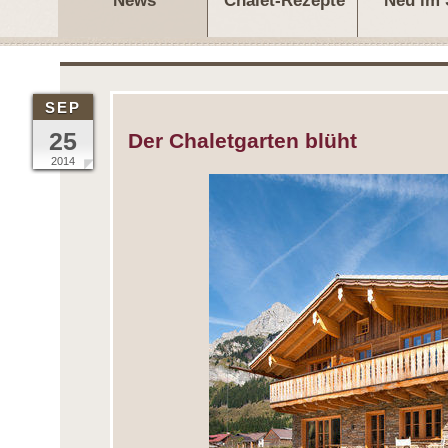
News
Chalet-Rezepte
Neu im
SEP
25
Der Chaletgarten blüht
2014