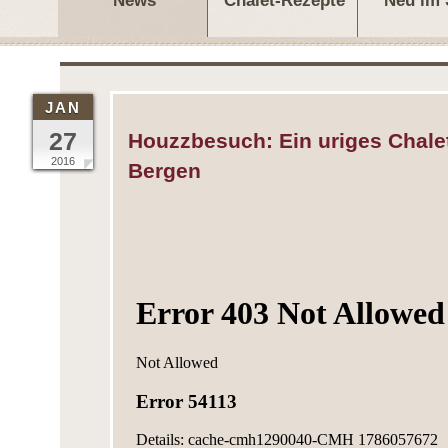
News
Chalet-Rezepte
Neu im
JAN
27
Houzzbesuch: Ein uriges Chalet
2016
Bergen