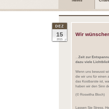
News
Chal
DEZ
15
Wir wünschen 
2015
...
Zeit zur Entspann
dazu viele Lichtbli
Wenn uns bewusst wird
die wir uns für eine
das Kostbarste ist, w
haben wir den Sinn d
(© Roswitha Bloch)
Lassen Sie Stress, He