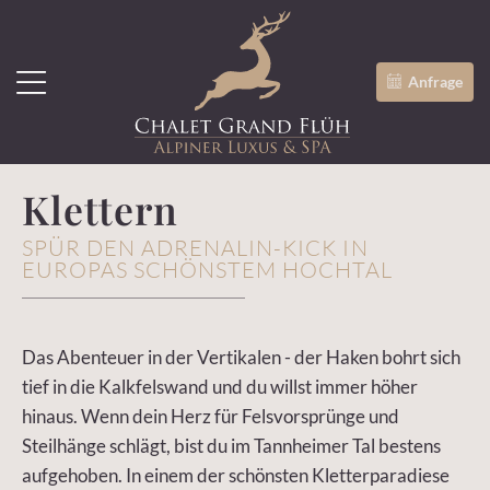
Anfrage
Klettern
SPÜR DEN ADRENALIN-KICK IN
EUROPAS SCHÖNSTEM HOCHTAL
Das Abenteuer in der Vertikalen - der Haken bohrt sich
tief in die Kalkfelswand und du willst immer höher
hinaus. Wenn dein Herz für Felsvorsprünge und
Steilhänge schlägt, bist du im Tannheimer Tal bestens
aufgehoben. In einem der schönsten Kletterparadiese