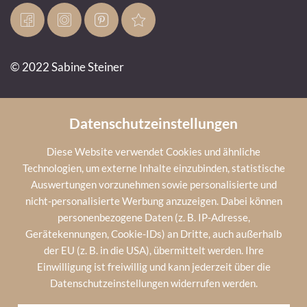
© 2022 Sabine Steiner
Impressum
Datenschutz
AGB
Cookies
Infos
Datenschutzeinstellungen
Diese Website verwendet Cookies und ähnliche
Technologien, um externe Inhalte einzubinden, statistische
Wetter
Auswertungen vorzunehmen sowie personalisierte und
nicht-personalisierte Werbung anzuzeigen. Dabei können
personenbezogene Daten (z. B. IP-Adresse,
23
°C
sonnig
Gerätekennungen, Cookie-IDs) an Dritte, auch außerhalb
der EU (z. B. in die USA), übermittelt werden. Ihre
Einwilligung ist freiwillig und kann jederzeit über die
Datenschutzeinstellungen widerrufen werden.