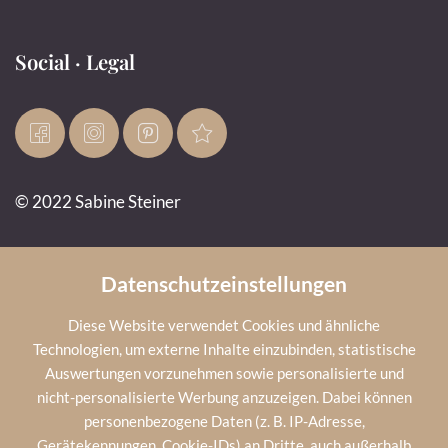
Social · Legal
© 2022 Sabine Steiner
Impressum
Datenschutz
AGB
Cookies
Infos
Datenschutzeinstellungen
Diese Website verwendet Cookies und ähnliche
Technologien, um externe Inhalte einzubinden, statistische
Wetter
Auswertungen vorzunehmen sowie personalisierte und
nicht-personalisierte Werbung anzuzeigen. Dabei können
personenbezogene Daten (z. B. IP-Adresse,
23
°C
sonnig
Gerätekennungen, Cookie-IDs) an Dritte, auch außerhalb