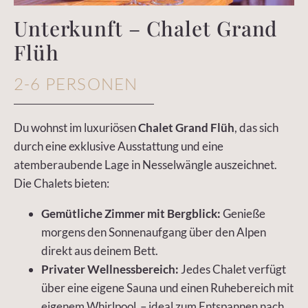
Unterkunft – Chalet Grand
Flüh
2-6 PERSONEN
Du wohnst im luxuriösen
Chalet Grand Flüh
, das sich
durch eine exklusive Ausstattung und eine
atemberaubende Lage in Nesselwängle auszeichnet.
Die Chalets bieten:
Gemütliche Zimmer mit Bergblick:
Genieße
morgens den Sonnenaufgang über den Alpen
direkt aus deinem Bett.
Privater Wellnessbereich:
Jedes Chalet verfügt
über eine eigene Sauna und einen Ruhebereich mit
eigenem Whirlpool – ideal zum Entspannen nach