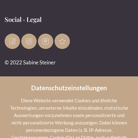
Social · Legal
© 2022 Sabine Steiner
Impressum
Datenschutz
AGB
Cookies
Infos
Datenschutzeinstellungen
Diese Website verwendet Cookies und ähnliche
Technologien, um externe Inhalte einzubinden, statistische
Wetter
Auswertungen vorzunehmen sowie personalisierte und
nicht-personalisierte Werbung anzuzeigen. Dabei können
personenbezogene Daten (z. B. IP-Adresse,
23
°C
sonnig
Gerätekennungen, Cookie-IDs) an Dritte, auch außerhalb