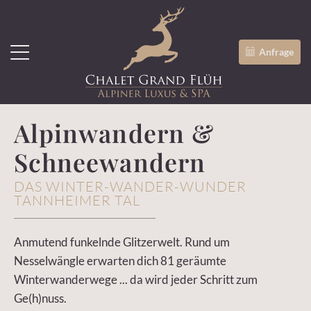
Anfrage
Alpinwandern &
Schneewandern
DAS WINTER-WANDER-WUNDER
TANNHEIMER TAL
Anmutend funkelnde Glitzerwelt. Rund um
Nesselwängle erwarten dich 81 geräumte
Winterwanderwege ... da wird jeder Schritt zum
Ge(h)nuss.