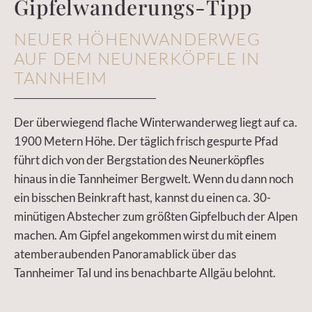
Gipfelwanderungs-Tipp
NEUER HÖHENWANDERWEG
AUF DEM NEUNERKÖPFLE IN
TANNHEIM
Der überwiegend flache Winterwanderweg liegt auf ca.
1900 Metern Höhe. Der täglich frisch gespurte Pfad
führt dich von der Bergstation des Neunerköpfles
hinaus in die Tannheimer Bergwelt. Wenn du dann noch
ein bisschen Beinkraft hast, kannst du einen ca. 30-
minütigen Abstecher zum größten Gipfelbuch der Alpen
machen. Am Gipfel angekommen wirst du mit einem
atemberaubenden Panoramablick über das
Tannheimer Tal und ins benachbarte Allgäu belohnt.