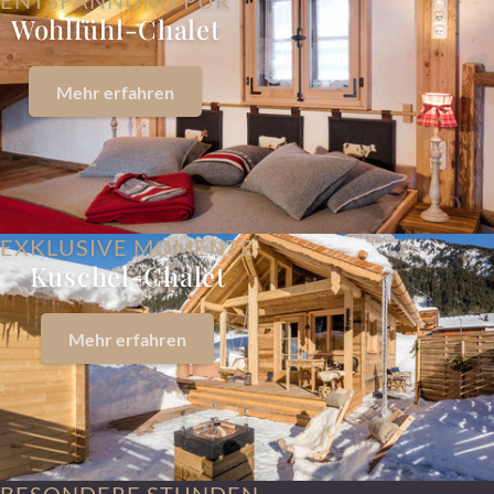
ENTSPANNUNG PUR
Wohlfühl-Chalet
Mehr erfahren
EXKLUSIVE MOMENTE
Kuschel-Chalet
Mehr erfahren